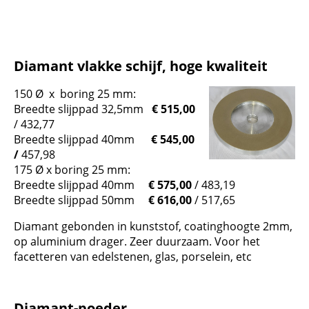
Diamant vlakke schijf, hoge kwaliteit
150 Ø x boring 25 mm:
Breedte slijppad 32,5mm
€ 515,00
/ 432,77
Breedte slijppad 40mm
€ 545,00
/
457,98
175 Ø x boring 25 mm:
Breedte slijppad 40mm
€ 575,00
/ 483,19
Breedte slijppad 50mm
€ 616,00
/ 517,65
Diamant gebonden in kunststof, coatinghoogte 2mm,
op aluminium drager. Zeer duurzaam. Voor het
facetteren van edelstenen, glas, porselein, etc
Diamant-poeder